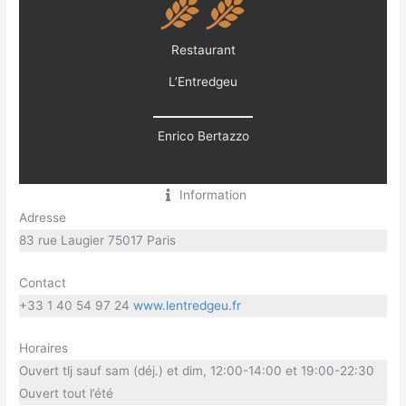
Restaurant
L’Entredgeu
Enrico Bertazzo
Information
Adresse
83 rue Laugier 75017 Paris
Contact
+33 1 40 54 97 24
www.lentredgeu.fr
Horaires
Ouvert tlj sauf sam (déj.) et dim, 12:00-14:00 et 19:00-22:30
Ouvert tout l’été