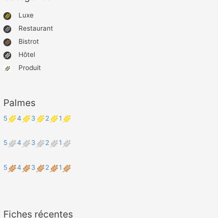
Luxe
Restaurant
Bistrot
Hôtel
Produit
Palmes
5
4
3
2
1
5
4
3
2
1
5
4
3
2
1
Fiches récentes