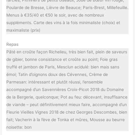
farcies, Pithiviers de petits oiseaux, Joue de Bœuf vin rouge,
Poularde de Bresse, Lièvre de Beauce; Paris-Brest, Millefeuille.
Menus à €35/40 et €50 le soir, avec de nombreux
suppléments. Carte des vins à la fois minimaliste (choix) et
maximaliste (prix)
Repas
Pâté en croûte façon Richelieu, très bien fait, plein de saveurs
de gibier, bonne consistance et croûte au point; Foie gras
truffé et jambon de Paris, Mesclun acidulé: bien mais sans
émoi; Tatin d’oignons doux des Cévennes, Crème de
Parmesan: intéressant et plutôt réussi, l’ensemble
accompagné d’un Savennières Croix-Picot 2018 du Domaine
de la Bergerie, quelconque; Pot au feu: décevant, insuffisance
de viande – peut définitivement mieux faire, accompagné d’un
Fleurie Vieilles Vignes 2018 de chez Georges Descombes, bien
fait; Vacherin à la fève de Tonka et mûres, Mousse au beurre
noisette: bon