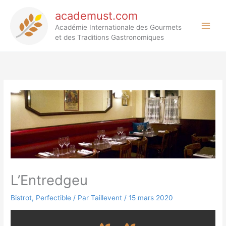
Aller
academust.com
au
Académie Internationale des Gourmets
contenu
et des Traditions Gastronomiques
L’Entredgeu
Bistrot
,
Perfectible
/ Par
Taillevent
/
15 mars 2020